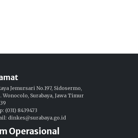
lamat
 Raya Jemursari No.197, Sidosermo,
. Wonocolo, Surabaya, Jawa Timur
239
p: (031) 8439473
il: dinkes@surabaya.go.id
am Operasional