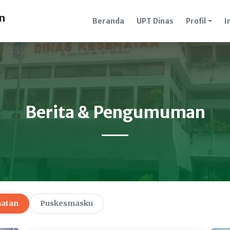
n
Beranda
UPT Dinas
Profil
I
Berita & Pengumuman
hatan
Puskesmasku