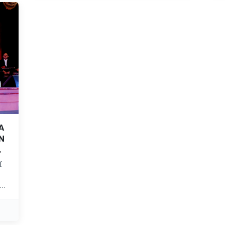
A
N
f
s