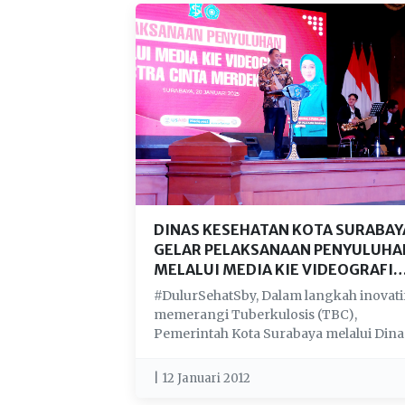
DINAS KESEHATAN KOTA SURABAY
GELAR PELAKSANAAN PENYULUHA
MELALUI MEDIA KIE VIDEOGRAFI
ORKESTRA CINTA MERDEKA. TBC
#DulurSehatSby, Dalam langkah inovati
memerangi Tuberkulosis (TBC),
Pemerintah Kota Surabaya melalui Dina
Kesehatan be...
| 12 Januari 2012