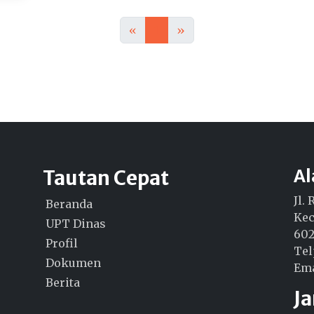
«
1
»
Tautan Cepat
A
Jl.
Beranda
Kec
UPT Dinas
60
Profil
Tel
Dokumen
Ema
Berita
J