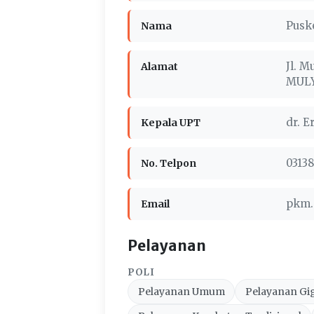
Pusk
Nama
Jl. M
Alamat
MULY
dr. E
Kepala UPT
0313
No. Telpon
pkm.
Email
Pelayanan
POLI
Pelayanan Umum
Pelayanan Gi