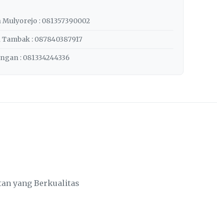
 Mulyorejo : 081357390002
h Tambak : 087840387917
ngan : 081334244336
tan yang Berkualitas