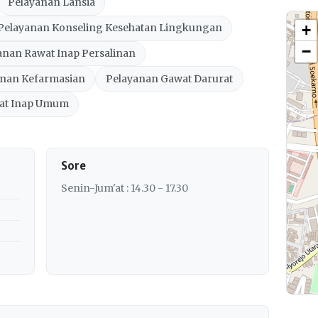
Pelayanan Lansia
+
Pelayanan Konseling Kesehatan Lingkungan
−
anan Rawat Inap Persalinan
anan Kefarmasian
Pelayanan Gawat Darurat
at Inap Umum
Sore
Senin-Jum'at : 14.30 - 17.30