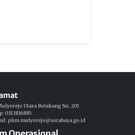
lamat
 Mulyorejo Utara Belakang No. 201
p: 0313816885
il: pkm.mulyorejo@surabaya.go.id
am Operasional