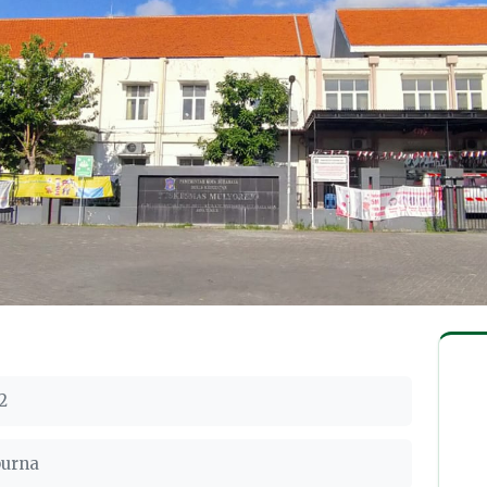
2
purna