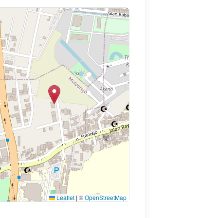
Leaflet
|
©
OpenStreetMap