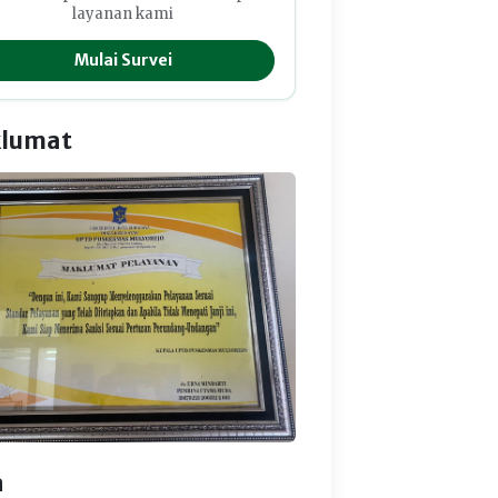
layanan kami
Mulai Survei
lumat
a