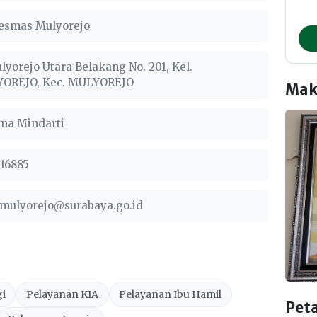
esmas Mulyorejo
ulyorejo Utara Belakang No. 201, Kel.
OREJO, Kec. MULYOREJO
Mak
rna Mindarti
816885
mulyorejo@surabaya.go.id
gi
Pelayanan KIA
Pelayanan Ibu Hamil
Pet